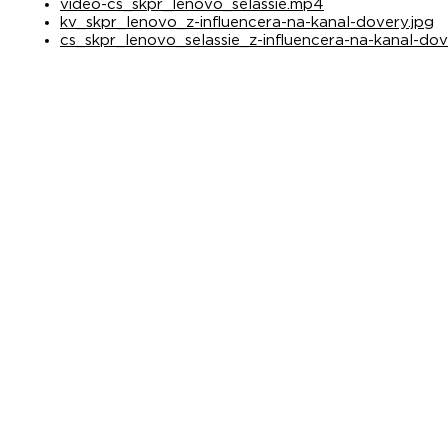
video-cs_skpr_lenovo_selassie.mp4
kv_skpr_lenovo_z-influencera-na-kanal-dovery.jpg
cs_skpr_lenovo_selassie_z-influencera-na-kanal-dov