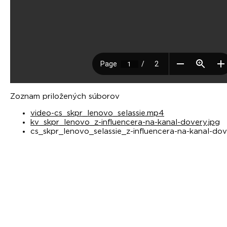
Zoznam priložených súborov
video-cs_skpr_lenovo_selassie.mp4
kv_skpr_lenovo_z-influencera-na-kanal-dovery.jpg
cs_skpr_lenovo_selassie_z-influencera-na-kanal-dov