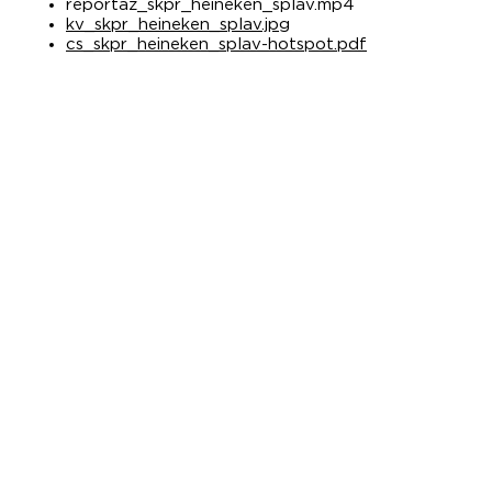
reportaz_skpr_heineken_splav.mp4
kv_skpr_heineken_splav.jpg
cs_skpr_heineken_splav-hotspot.pdf