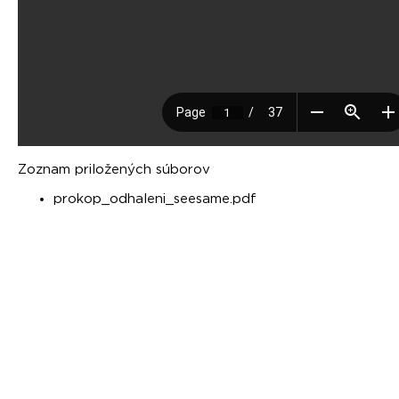
Zoznam priložených súborov
prokop_odhaleni_seesame.pdf