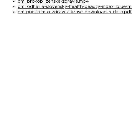
dm_prokop_zenske-zdravie.mp4
dm_odhalila-slovensky-health-beauty-index_blue-m
dm-prieskum-o-zdravi-a-krase-download-5-data.pdf