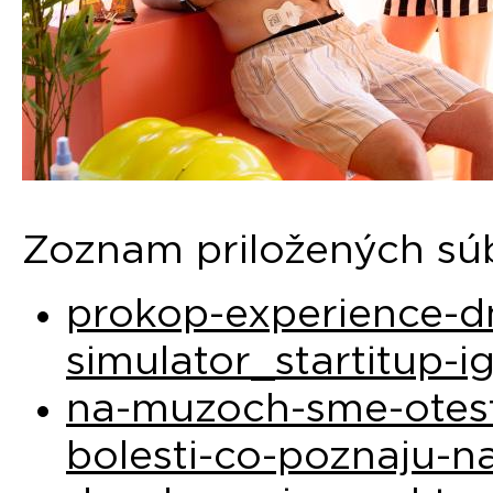
Zoznam priložených sú
prokop-experience-
simulator_startitup-i
na-muzoch-sme-otest
bolesti-co-poznaju-n