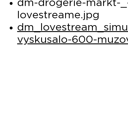
dm-drogerie-markt-_
lovestreame.jpg
dm_lovestream_simula
vyskusalo-600-muzo