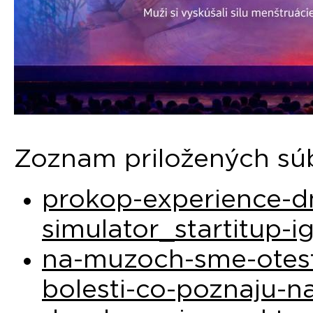
Zoznam priložených sú
prokop-experience-
simulator_startitup-i
na-muzoch-sme-otest
bolesti-co-poznaju-n