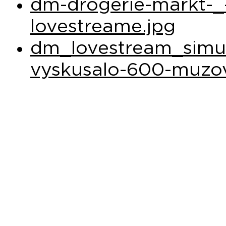
dm-drogerie-markt-_
lovestreame.jpg
dm_lovestream_simula
vyskusalo-600-muzo