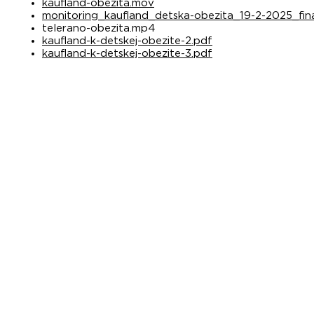
kaufland-obezita.mov
monitoring_kaufland_detska-obezita_19-2-2025_fina
telerano-obezita.mp4
kaufland-k-detskej-obezite-2.pdf
kaufland-k-detskej-obezite-3.pdf