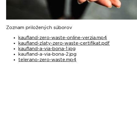
Zoznam priložených súborov
kaufland-zero-waste-online-verzia.mp4
kaufland-zlaty-zero-waste-certifikat.pdf
kaufland-a-via-bona-1.jpg
kaufland-a-via-bona-2.jpg
telerano-zero-waste.mp4