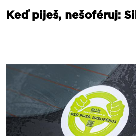
Keď piješ, nešoféruj: S