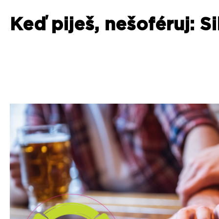
Keď piješ, nešoféruj: S