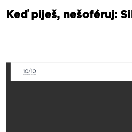
Keď piješ, nešoféruj: S