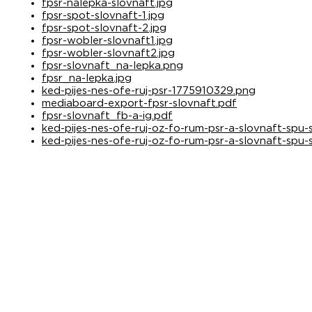
fpsr-nalepka-slovnaft.jpg
fpsr-spot-slovnaft-1.jpg
fpsr-spot-slovnaft-2.jpg
fpsr-wobler-slovnaft1.jpg
fpsr-wobler-slovnaft2.jpg
fpsr-slovnaft_na-lepka.png
fpsr_na-lepka.jpg
ked-pijes-nes-ofe-ruj-psr-1775910329.png
mediaboard-export-fpsr-slovnaft.pdf
fpsr-slovnaft_fb-a-ig.pdf
ked-pijes-nes-ofe-ruj-oz-fo-rum-psr-a-slovnaft-spu
ked-pijes-nes-ofe-ruj-oz-fo-rum-psr-a-slovnaft-spu