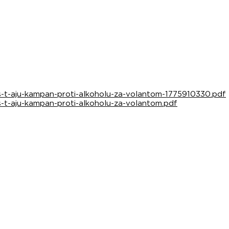
-s-t-aju-kampan-proti-alkoholu-za-volantom-1775910330.pdf
-s-t-aju-kampan-proti-alkoholu-za-volantom.pdf