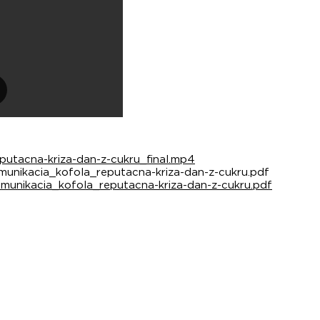
utacna-kriza-dan-z-cukru_final.mp4
unikacia_kofola_reputacna-kriza-dan-z-cukru.pdf
munikacia_kofola_reputacna-kriza-dan-z-cukru.pdf