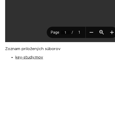
Zoznam priložených súborov
key-study.mov