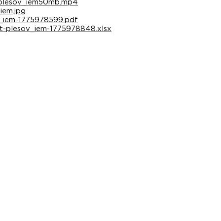
t-plesov_iem50mb.mp4
iem.jpg
v_iem-1775978599.pdf
at-plesov_iem-1775978848.xlsx