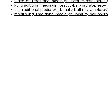
video-cs_traditional-media-pr_-beauty-ball-navra
kv_traditional-media-pr_beauty-ball-navrat-plesov_
cs_traditional-media-pr_-beauty-ball-navrat-pleso
monitoring_traditional-media-pr_-beauty-ball-navr