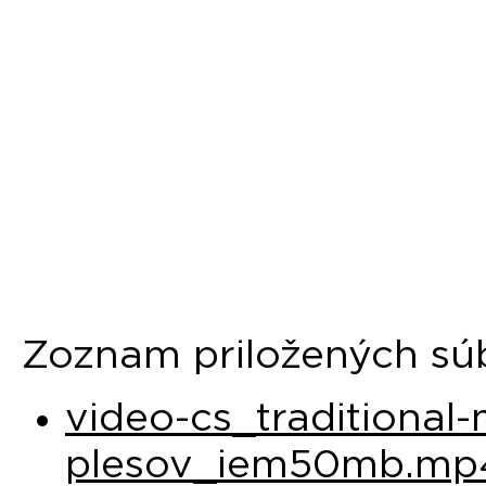
Zoznam priložených sú
video-cs_traditional-
plesov_iem50mb.mp