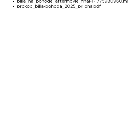
billa_na_pohode_aftermovie_final-1-1775980960.
prokop_billa-pohoda_2025_priloha.pdf