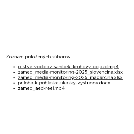
Zoznam priložených súborov
o-stve-vodicov-sanitiek_kruhovy-objazd.mp4
zamed_media-monitoring-2025_slovencina.xlsx
zamed_media-monitoring-2025_madarcina.xlsx
priloha-k-prihlaske-ukazky-vystupov.docx
zamed_aed-reel.mp4