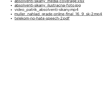
absolventi-sikany_media-coverage.xlsx
absolventi-sikany_ilustracna-foto.jpg
video_patrik_absolventi-sikany.mp4
muller_nahlad_grade-online-final_16_9_sk-2.mp4
telekom-no-hate-speech-2.pdf