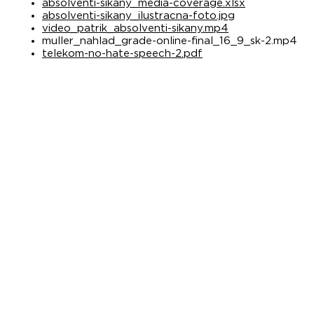
absolventi-sikany_media-coverage.xlsx
absolventi-sikany_ilustracna-foto.jpg
video_patrik_absolventi-sikany.mp4
muller_nahlad_grade-online-final_16_9_sk-2.mp4
telekom-no-hate-speech-2.pdf