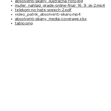
absolventi-sikany_ilustracna-foto.jpg
muller_nahlad_grade-online-final_16_9_sk-2.mp4
telekom-no-hate-speech-2.pdf
video_patrik_absolventi-sikany.mp4
absolventi-sikany_media-coverage.xlsx
tablo.png