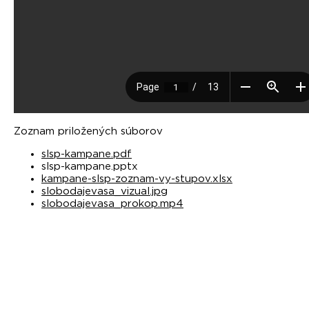
Zoznam priložených súborov
slsp-kampane.pdf
slsp-kampane.pptx
kampane-slsp-zoznam-vy-stupov.xlsx
slobodajevasa_vizual.jpg
slobodajevasa_prokop.mp4