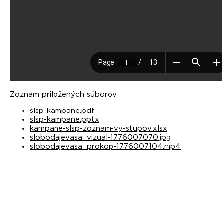
Zoznam priložených súborov
slsp-kampane.pdf
slsp-kampane.pptx
kampane-slsp-zoznam-vy-stupov.xlsx
slobodajevasa_vizual-1776007070.jpg
slobodajevasa_prokop-1776007104.mp4