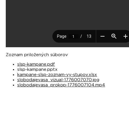
Zoznam priložených súborov
slsp-kampane.pdf
slsp-kampane.pptx
kampane-slsp-zoznam-vy-stupov.xlsx
slobodajevasa_vizual-1776007070.jpg
slobodajevasa_prokop-1776007104.mp4