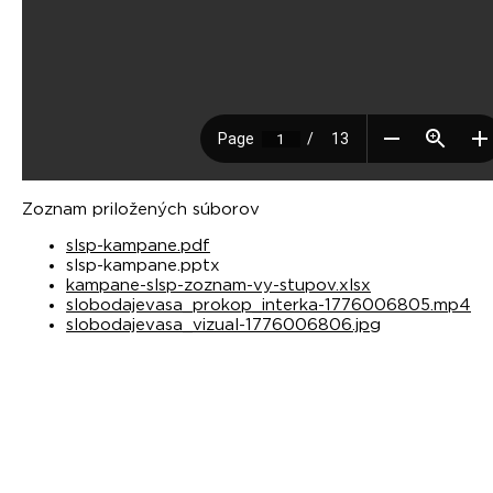
Zoznam priložených súborov
slsp-kampane.pdf
slsp-kampane.pptx
kampane-slsp-zoznam-vy-stupov.xlsx
slobodajevasa_prokop_interka-1776006805.mp4
slobodajevasa_vizual-1776006806.jpg