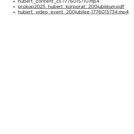
hubert_content_cs-1776015710.mp4
prokop2025_hubert_korporat_200jubileum.pdf
hubert_video_event_200jubilee-1776015734.mp4