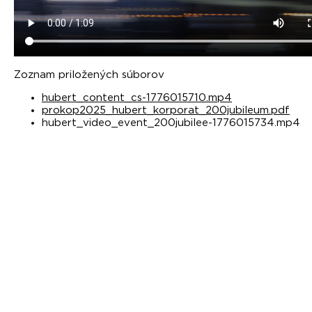
Zoznam priložených súborov
hubert_content_cs-1776015710.mp4
prokop2025_hubert_korporat_200jubileum.pdf
hubert_video_event_200jubilee-1776015734.mp4