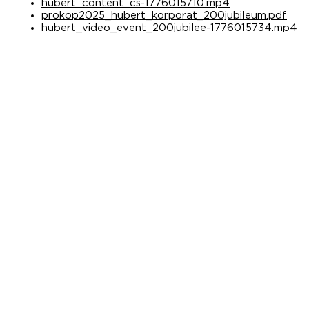
hubert_content_cs-1776015710.mp4
prokop2025_hubert_korporat_200jubileum.pdf
hubert_video_event_200jubilee-1776015734.mp4