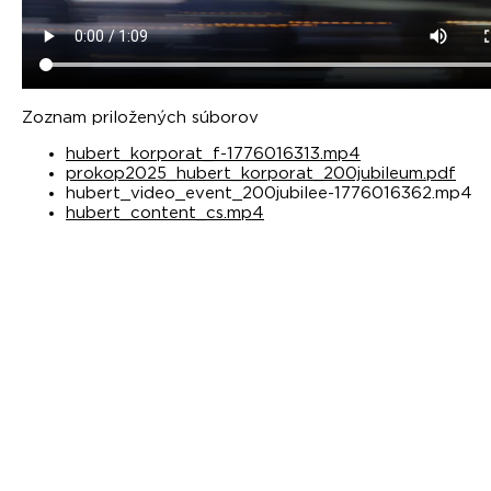
Zoznam priložených súborov
hubert_korporat_f-1776016313.mp4
prokop2025_hubert_korporat_200jubileum.pdf
hubert_video_event_200jubilee-1776016362.mp4
hubert_content_cs.mp4