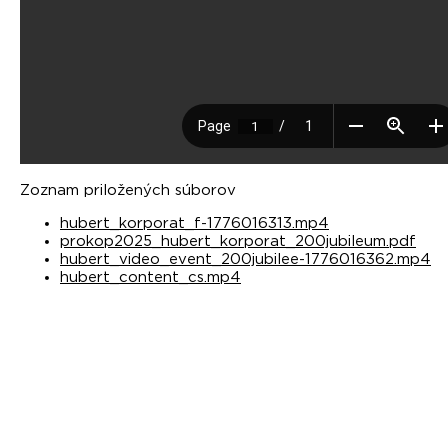
Zoznam priložených súborov
hubert_korporat_f-1776016313.mp4
prokop2025_hubert_korporat_200jubileum.pdf
hubert_video_event_200jubilee-1776016362.mp4
hubert_content_cs.mp4