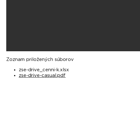
Zoznam priložených súborov
zse-drive_cenni-k.xlsx
zse-drive-casual.pdf