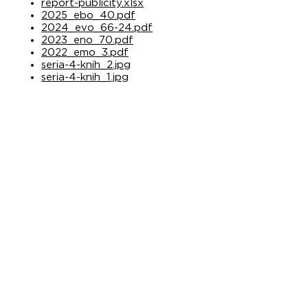
report-publicity.xlsx
2025_ebo_40.pdf
2024_evo_66-24.pdf
2023_eno_70.pdf
2022_emo_3.pdf
seria-4-knih_2.jpg
seria-4-knih_1.jpg