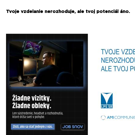
Tvoje vzdelanie nerozhoduje, ale tvoj potenciál áno.