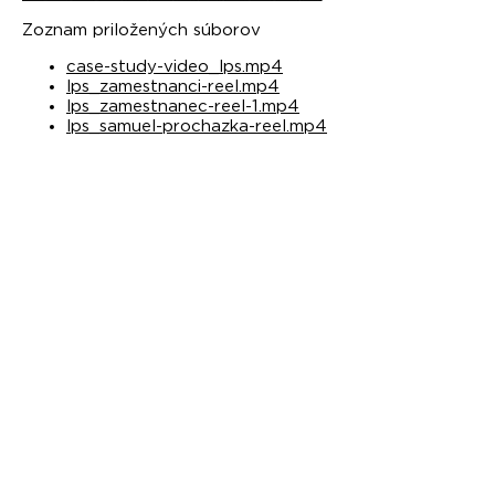
Zoznam priložených súborov
case-study-video_lps.mp4
lps_zamestnanci-reel.mp4
lps_zamestnanec-reel-1.mp4
lps_samuel-prochazka-reel.mp4