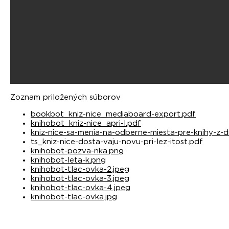
Zoznam priložených súborov
bookbot_kniz-nice_mediaboard-export.pdf
knihobot_kniz-nice_apri-l.pdf
kniz-nice-sa-menia-na-odberne-miesta-pre-knihy-z-d
ts_kniz-nice-dosta-vaju-novu-pri-lez-itost.pdf
knihobot-pozva-nka.png
knihobot-leta-k.png
knihobot-tlac-ovka-2.jpeg
knihobot-tlac-ovka-3.jpeg
knihobot-tlac-ovka-4.jpeg
knihobot-tlac-ovka.jpg