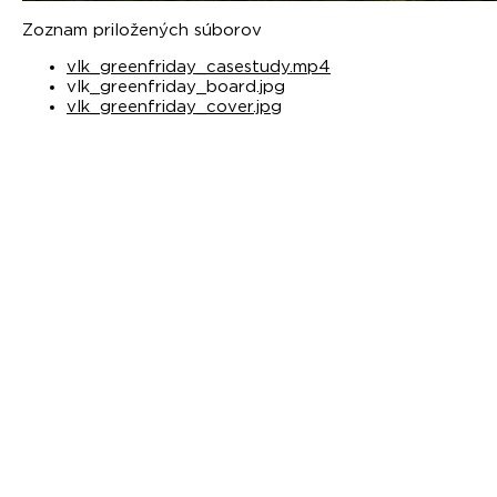
Zoznam priložených súborov
vlk_greenfriday_casestudy.mp4
vlk_greenfriday_board.jpg
vlk_greenfriday_cover.jpg