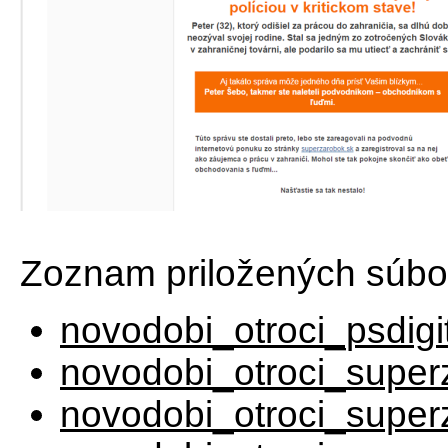
Zoznam priložených súbo
novodobi_otroci_psdigi
novodobi_otroci_supe
novodobi_otroci_supe