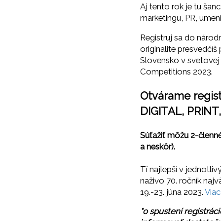
Aj tento rok je tu ša
marketingu, PR, umeni
Registruj sa do národn
originalite presvedčí
Slovensko v svetovej
Competitions 2023.
Otvárame regist
DIGITAL, PRINT
Súťažiť môžu 2-členné
a neskôr).
Tí najlepší v jednotl
naživo 70. ročník najv
19.-23. júna 2023.
Viac
*o spustení registrá