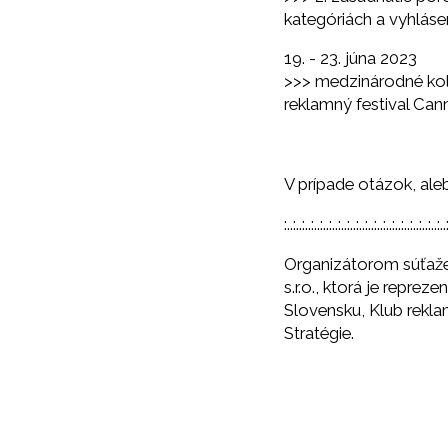
kategóriách a vyhláse
19. - 23. júna 2023
>>> medzinárodné ko
reklamný festival Can
V prípade otázok, ale
:..:..:..:..:..:..:..:..:..:..:..:..:..:..:..:..:..:..
Organizátorom súťaže
s.r.o., ktorá je repr
Slovensku, Klub rekl
Stratégie.