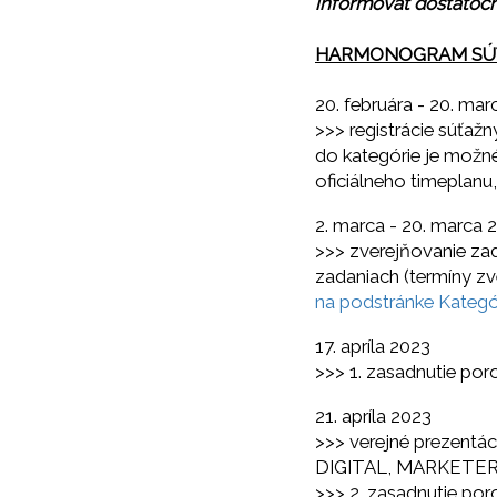
informovať dostatoč
HARMONOGRAM SÚ
20. februára - 20. ma
>>> registrácie súťažn
do kategórie je možn
oficiálneho timeplanu,
2. marca - 20. marca 
>>> zverejňovanie zad
zadaniach (termíny zv
na podstránke Kategó
17. apríla 2023
>>> 1. zasadnutie por
21. apríla 2023
>>> verejné prezentác
DIGITAL, MARKETER
>>> 2. zasadnutie po