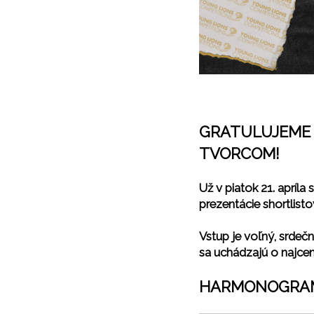
GRATULUJEME 
TVORCOM!
Už
v piatok 21. apríla
s
prezentácie shortli
Vstup je voľný, srdeč
sa uchádzajú o najce
HARMONOGRAM 