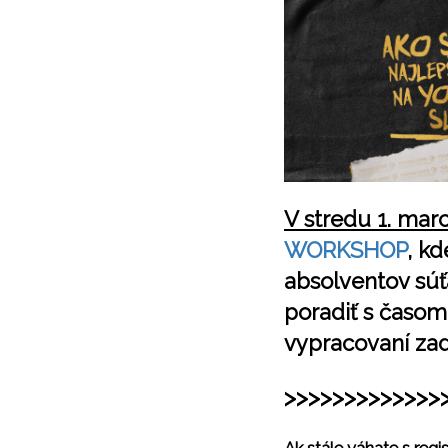
V stredu 1. mar
WORKSHOP
, k
absolventov súťa
poradiť s časom
vypracovaní zad
>>>>>>>>>>>>>