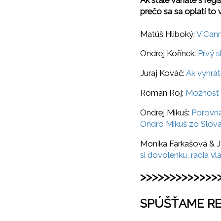
Ak stále váhate s regi
prečo sa sa oplatí to 
Matúš Hliboký:
V Cann
Ondrej Kořínek:
Prvý s
Juraj Kováč:
Ak vyhrát
Roman Roj:
Možnosť z
Ondrej Mikuš:
Porovna
Ondro Mikuš zo Slov
Monika Farkašová & J
si dovolenku, radia vla
>>>>>>>>>>>>>
SPÚŠŤAME RE