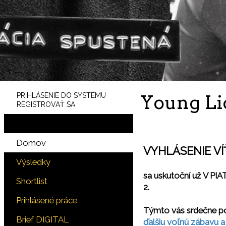
PRIHLÁSENIE DO SYSTÉMU
Young Li
REGISTROVAŤ SA
Domov
VYHLÁSENIE V
Výsledky
sa uskutoční už V PIAT
Shortlist
2.
Prihlásené práce
Týmto vás srdečne po
Brief DIGITAL
ďalšiu voľnú zábavu a