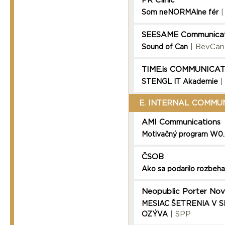
PR Clinic
|
Som neNORMAlne fér
SEESAME Communicat
| BevCan
Sound of Can
TIME.is COMMUNICA
|
STENGL IT Akademie
E. INTERNAL COMMU
AMI Communications
Motivačný program W
ČSOB
Ako sa podarilo rozbehať
Neopublic Porter Nove
MESIAC ŠETRENIA V 
| SPP
OZÝVA