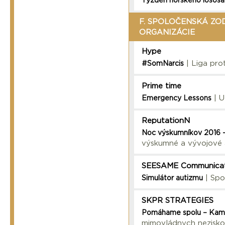
Týždeň nórskeho lososa
F. SPOLOČENSKÁ ZO
ORGANIZÁCIE
Hype
| Liga prot
#SomNarcis
Prime time
| U
Emergency Lessons
ReputationN
Noc výskumníkov 2016 -
výskumné a vývojové ak
SEESAME Communicat
| Spo
Simulátor autizmu
SKPR STRATEGIES
Pomáhame spolu – Kam
mimovládnych nezisko