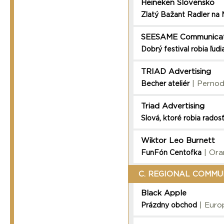
Heineken Slovensko
Zlatý Bažant Radler na
SEESAME Communicat
Dobrý festival robia ľudia
TRIAD Advertising
| Pernod
Becher ateliér
Triad Advertising
Slová, ktoré robia rados
Wiktor Leo Burnett
| Ora
FunFón Centofka
C. REGIONAL COMMU
Black Apple
| Euro
Prázdny obchod