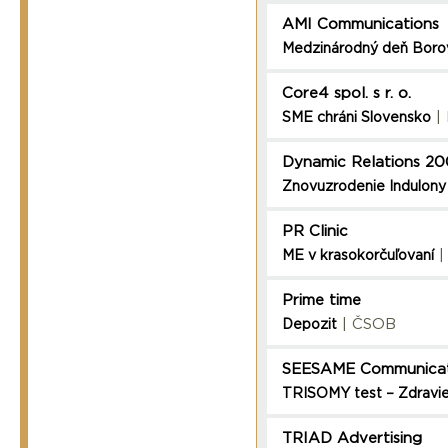
AMI Communications
Medzinárodný deň Boro
Core4 spol. s r. o.
| 
SME chráni Slovensko
Dynamic Relations 2
Znovuzrodenie Indulony
PR Clinic
|
ME v krasokorčuľovaní
Prime time
| ČSOB
Depozit
SEESAME Communicat
TRISOMY test – Zdravie
TRIAD Advertising