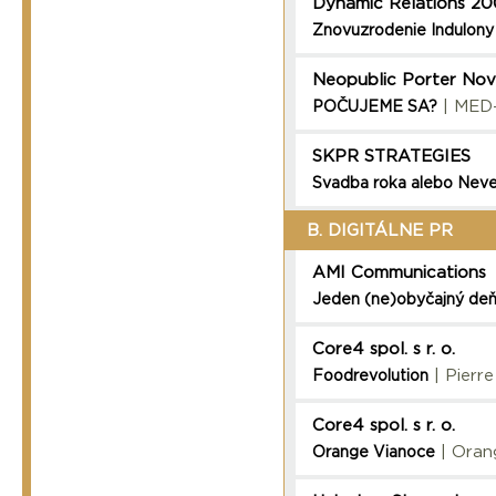
Dynamic Relations 2
Znovuzrodenie Indulony
Neopublic Porter Nove
| MED
POČUJEME SA?
SKPR STRATEGIES
Svadba roka alebo Neve
B. DIGITÁLNE PR
AMI Communications
Jeden (ne)obyčajný deň 
Core4 spol. s r. o.
| Pierr
Foodrevolution
Core4 spol. s r. o.
| Oran
Orange Vianoce