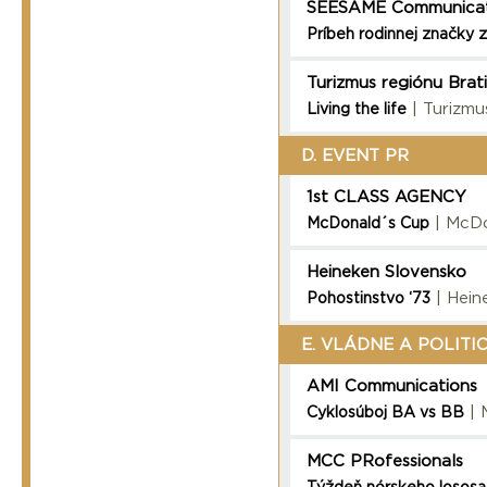
SEESAME Communicat
Príbeh rodinnej značky
Turizmus regiónu Brat
| Turizmu
Living the life
D. EVENT PR
1st CLASS AGENCY
| McDo
McDonald´s Cup
Heineken Slovensko
| Hein
Pohostinstvo ‘73
E. VLÁDNE A POLITI
AMI Communications
| 
Cyklosúboj BA vs BB
MCC PRofessionals